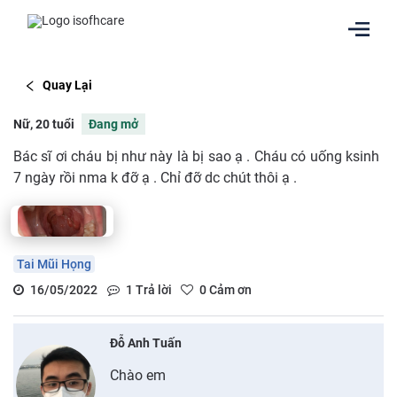
Quay Lại
Nữ, 20 tuổi
Đang mở
Bác sĩ ơi cháu bị như này là bị sao ạ . Cháu có uống ksinh
7 ngày rồi nma k đỡ ạ . Chỉ đỡ dc chút thôi ạ .
Tai Mũi Họng
16/05/2022
1
Trả lời
0
Cảm ơn
Đỗ Anh Tuấn
Chào em