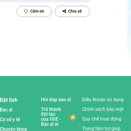
Cảm ơn
Chia sẻ
Đặt lịch
Hỏi đáp bác sĩ
Điều khoản sử dụng
Trở thành
Chính sách bảo mật
Bác sĩ
đối tác
Quy chế hoạt động
của IVIE -
Cơ sở y tế
Bác sĩ ơi
Trung tâm trợ giúp
Chuyên khoa