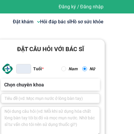
Đăng ký
/
Đăng nhập
Đặt khám
Hỏi đáp bác sĩ
Hồ sơ sức khỏe
ĐẶT CÂU HỎI VỚI BÁC SĨ
Tuổi
Nam
Nữ
Chọn chuyên khoa