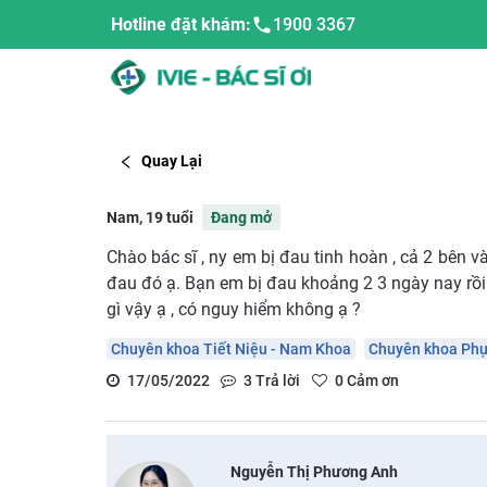
Hotline đặt khám:
1900 3367
Quay Lại
Nam, 19 tuổi
Đang mở
Chào bác sĩ , ny em bị đau tinh hoàn , cả 2 bên v
đau đó ạ. Bạn em bị đau khoảng 2 3 ngày nay rồi 
gì vậy ạ , có nguy hiểm không ạ ?
Chuyên khoa Tiết Niệu - Nam Khoa
Chuyên khoa Phụ
17/05/2022
3
Trả lời
0
Cảm ơn
Nguyễn Thị Phương Anh