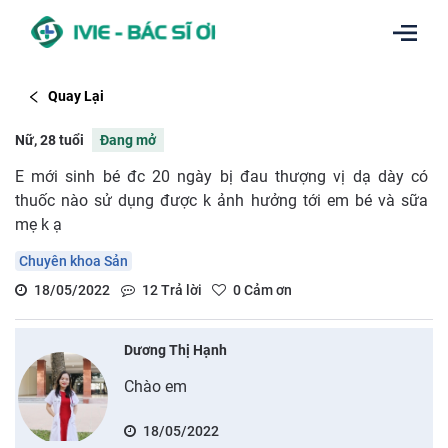
Quay Lại
Nữ, 28 tuổi
Đang mở
E mới sinh bé đc 20 ngày bị đau thượng vị dạ dày có
thuốc nào sử dụng được k ảnh hưởng tới em bé và sữa
mẹ k ạ
Chuyên khoa Sản
18/05/2022
12
Trả lời
0
Cảm ơn
Dương Thị Hạnh
Chào em
18/05/2022