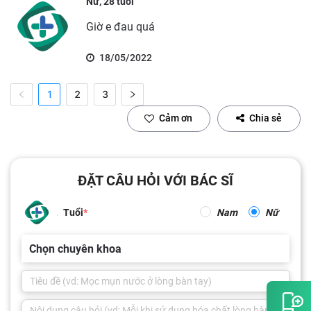
Nữ, 28 tuổi
Giờ e đau quá
18/05/2022
1
2
3
Cảm ơn
Chia sẻ
ĐẶT CÂU HỎI VỚI BÁC SĨ
Tuổi
Nam
Nữ
Chọn chuyên khoa