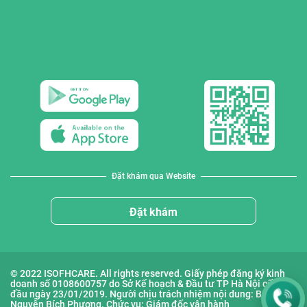
Đặt khám qua Website
Đặt khám
© 2022 ISOFHCARE. All rights reserved. Giấy phép đăng ký kinh
doanh số 0108600757 do Sở Kế hoạch & Đầu tư TP Hà Nội cấp lần
đầu ngày 23/01/2019. Người chịu trách nhiệm nội dung: Bà
Nguyễn Bích Phượng. Chức vụ: Giám đốc vận hành