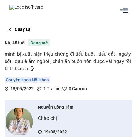
Quay Lại
Nữ, 45 tuổi
Đang mở
mình bị xuất hiện triệu chứng đi tiểu buốt , tiểu dắt , ngâty
sốt , đau ê ẩm ngừoi , chán ăn buồn nôn được vài ngày rồi
là bị lsao ạ 🥲
Chuyên khoa Nội khoa
18/05/2022
1
Trả lời
0
Cảm ơn
Nguyễn Công Tâm
Chào chị
19/05/2022