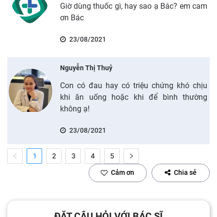
Giờ dùng thuốc gì, hay sao ạ Bác? em cam
ơn Bác
23/08/2021
Nguyễn Thị Thuỷ
Con có đau hay có triệu chứng khó chịu
khi ăn uống hoặc khi để bình thường
không ạ!
23/08/2021
1
2
3
4
5
Cảm ơn
Chia sẻ
ĐẶT CÂU HỎI VỚI BÁC SĨ