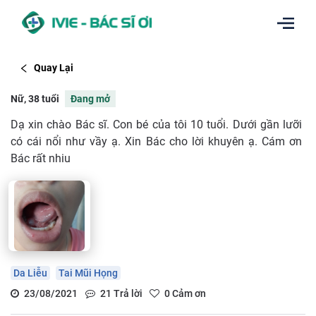
Quay Lại
Nữ, 38 tuổi
Đang mở
Dạ xin chào Bác sĩ. Con bé của tôi 10 tuổi. Dưới gần lưỡi
có cái nổi như vầy ạ. Xin Bác cho lời khuyên ạ. Cám ơn
Bác rất nhiu
Da Liễu
Tai Mũi Họng
23/08/2021
21
Trả lời
0
Cảm ơn