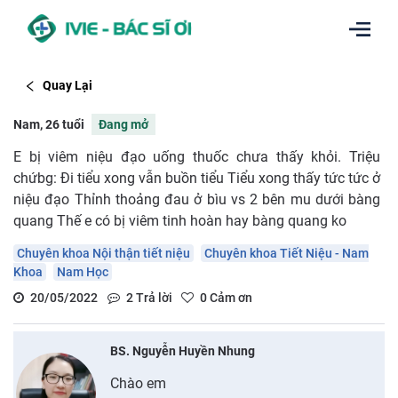
Quay Lại
Nam, 26 tuổi
Đang mở
E bị viêm niệu đạo uống thuốc chưa thấy khỏi. Triệu
chứbg: Đi tiểu xong vẫn buồn tiểu Tiểu xong thấy tức tức ở
niệu đạo Thỉnh thoảng đau ở bìu vs 2 bên mu dưới bàng
quang Thế e có bị viêm tinh hoàn hay bàng quang ko
Chuyên khoa Nội thận tiết niệu
Chuyên khoa Tiết Niệu - Nam
Khoa
Nam Học
20/05/2022
2
Trả lời
0
Cảm ơn
BS. Nguyễn Huyền Nhung
Chào em