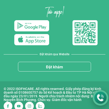
Đặt khám qua Website
Đặt khám
© 2022 ISOFHCARE. All rights reserved. Giấy phép đăng ký kinh
doanh số 0108600757 do Sở Kế hoạch & Đầu tư TP Hà Nội cấp lần
đầu ngày 23/01/2019. Người chịu trách nhiệm nội dung: Bà
Nguyễn Bích Phượng. Chức vụ: Giám đốc vận hành