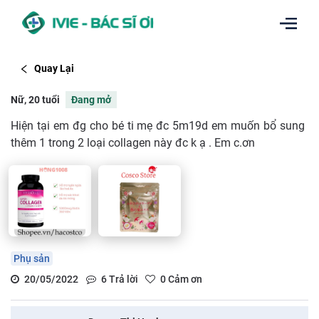
Quay Lại
Nữ, 20 tuổi
Đang mở
Hiện tại em đg cho bé ti mẹ đc 5m19d em muốn bổ sung
thêm 1 trong 2 loại collagen này đc k ạ . Em c.ơn
Phụ sản
20/05/2022
6
Trả lời
0
Cảm ơn