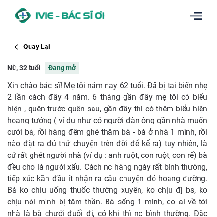
Quay Lại
Nữ, 32 tuổi
Đang mở
Xin chào bác sĩ! Mẹ tôi năm nay 62 tuổi. Đã bị tai biến nhẹ
2 lần cách đây 4 năm. 6 tháng gần đây mẹ tôi có biểu
hiện , quên trước quên sau, gần đây thì có thêm biểu hiện
hoang tưởng ( ví dụ như có người đàn ông gần nhà muốn
cưới bà, rồi hàng đêm ghé thăm bà - bà ở nhà 1 mình, rồi
nào đặt ra đủ thứ chuyện trên đời để kể ra) tuy nhiên, là
cứ rất ghét người nhà (ví dụ : anh ruột, con ruột, con rể) bà
đều cho là người xấu. Cách nc hàng ngày rất bình thường,
tiếp xúc kần đầu ít nhận ra câu chuyện đó hoang đường.
Bà ko chiu uống thuốc thường xuyên, ko chịu đj bs, ko
chịu nói mình bị tâm thần. Bà sống 1 mình, do ai về tới
nhà là bà chưởi đuổi đi, có khi thì nc bình thường. Đặc