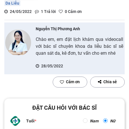
Da Liễu
24/05/2022
1
Trả lời
0
Cảm ơn
Nguyễn Thị Phương Anh
Chào em, em đặt lịch khám qua videocall
với bác sĩ chuyên khoa da liễu bác sĩ sẽ
quan sát da, kê đơn, tư vấn cho em nhé
28/05/2022
Cảm ơn
Chia sẻ
ĐẶT CÂU HỎI VỚI BÁC SĨ
Tuổi
Nam
Nữ