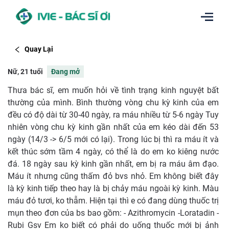
Quay Lại
Nữ, 21 tuổi
Đang mở
Thưa bác sĩ, em muốn hỏi về tình trạng kinh nguyệt bất
thường của mình. Bình thường vòng chu kỳ kinh của em
đều có độ dài từ 30-40 ngày, ra máu nhiều từ 5-6 ngày Tuy
nhiên vòng chu kỳ kinh gần nhất của em kéo dài đến 53
ngày (14/3 -> 6/5 mới có lại). Trong lúc bị thì ra máu ít và
kết thúc sớm tầm 4 ngày, có thể là do em ko kiêng nước
đá. 18 ngày sau kỳ kinh gần nhất, em bị ra máu âm đạo.
Máu ít nhưng cũng thấm đỏ bvs nhỏ. Em không biết đây
là kỳ kinh tiếp theo hay là bị chảy máu ngoài kỳ kinh. Màu
máu đỏ tươi, ko thẫm. Hiện tại thì e có đang dùng thuốc trị
mụn theo đơn của bs bao gồm: - Azithromycin -Loratadin -
Rubi Gsv Em ko biết có phải do uống thuốc mới bị ảnh