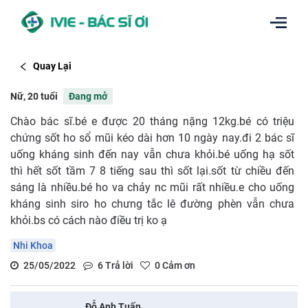
Quay Lại
Nữ, 20 tuổi
Đang mở
Chào bác sĩ.bé e được 20 tháng nặng 12kg.bé có triệu
chứng sốt ho sổ mũi kéo dài hơn 10 ngày nay.đi 2 bác sĩ
uống kháng sinh đến nay vẫn chưa khỏi.bé uống hạ sốt
thì hết sốt tầm 7 8 tiếng sau thì sốt lại.sốt từ chiều đến
sáng là nhiều.bé ho va chảy nc mũi rất nhiều.e cho uống
kháng sinh siro ho chưng tắc lê đường phèn vẫn chưa
khỏi.bs có cách nào điều trị ko ạ
Nhi Khoa
25/05/2022
6
Trả lời
0
Cảm ơn
Đỗ Anh Tuấn