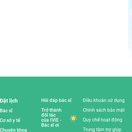
Đặt lịch
Hỏi đáp bác sĩ
Điều khoản sử dụng
Trở thành
Chính sách bảo mật
Bác sĩ
đối tác
Quy chế hoạt động
của IVIE -
Cơ sở y tế
Bác sĩ ơi
Trung tâm trợ giúp
Chuyên khoa