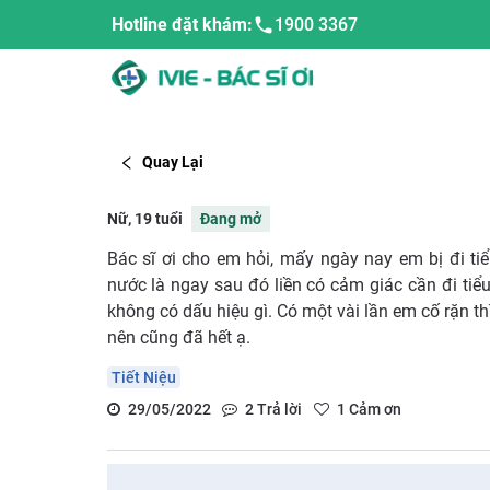
Hotline đặt khám:
1900 3367
Quay Lại
Nữ, 19 tuổi
Đang mở
Bác sĩ ơi cho em hỏi, mấy ngày nay em bị đi tiể
nước là ngay sau đó liền có cảm giác cần đi tiể
không có dấu hiệu gì. Có một vài lần em cố rặn t
nên cũng đã hết ạ.
Tiết Niệu
29/05/2022
2
Trả lời
1
Cảm ơn