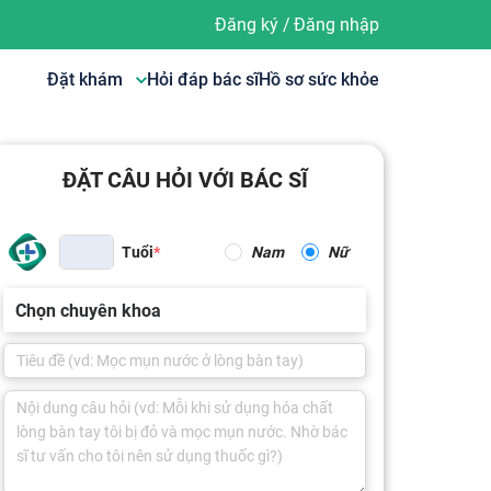
Đăng ký
/
Đăng nhập
Đặt khám
Hỏi đáp bác sĩ
Hồ sơ sức khỏe
ĐẶT CÂU HỎI VỚI BÁC SĨ
Tuổi
Nam
Nữ
Chọn chuyên khoa