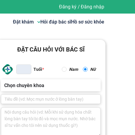
Đăng ký
/
Đăng nhập
Đặt khám
Hỏi đáp bác sĩ
Hồ sơ sức khỏe
ĐẶT CÂU HỎI VỚI BÁC SĨ
Tuổi
Nam
Nữ
Chọn chuyên khoa