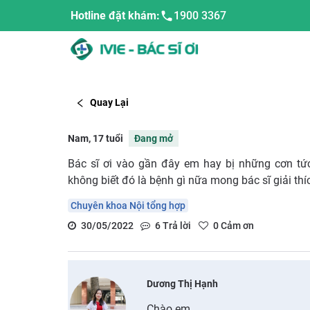
Hotline đặt khám:
1900 3367
Quay Lại
Nam, 17 tuổi
Đang mở
Bác sĩ ơi vào gần đây em hay bị những cơn tứ
không biết đó là bệnh gì nữa mong bác sĩ giải thí
Chuyên khoa Nội tổng hợp
30/05/2022
6
Trả lời
0
Cảm ơn
Dương Thị Hạnh
Chào em