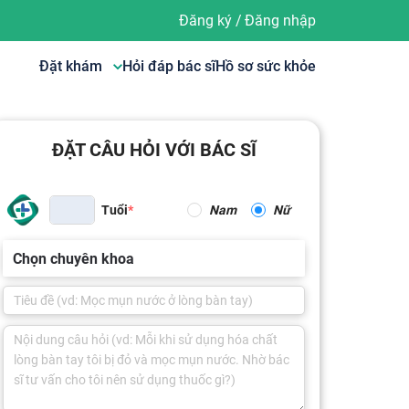
Đăng ký
/
Đăng nhập
Đặt khám
Hỏi đáp bác sĩ
Hồ sơ sức khỏe
ĐẶT CÂU HỎI VỚI BÁC SĨ
Tuổi
Nam
Nữ
Chọn chuyên khoa