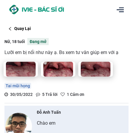
Quay Lại
Nữ, 18 tuổi
Đang mở
Lưỡi em bị nổi như này ạ. Bs xem tư vân giúp em với ạ
Tai mũi họng
30/05/2022
5
Trả lời
1
Cảm ơn
Đỗ Anh Tuấn
Chào em