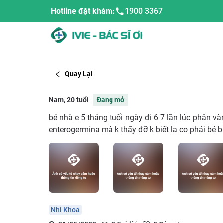
Hotline đặt khám:
1900 3367
Quay Lại
Nam, 20 tuổi
Đang mở
bé nhà e 5 tháng tuổi ngày đi 6 7 lần lúc phân v
enterogermina mà k thấy đỡ k biết la co phải bé bị
Nhi Khoa