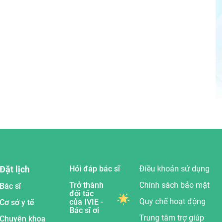
Đặt lịch
Hỏi đáp bác sĩ
Điều khoản sử dụng
Trở thành
Chính sách bảo mật
Bác sĩ
đối tác
Quy chế hoạt động
của IVIE -
Cơ sở y tế
Bác sĩ ơi
Trung tâm trợ giúp
Chuyên khoa