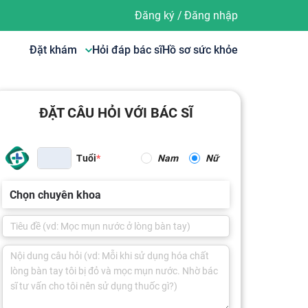
Đăng ký
/
Đăng nhập
Đặt khám
Hỏi đáp bác sĩ
Hồ sơ sức khỏe
ĐẶT CÂU HỎI VỚI BÁC SĨ
Tuổi
Nam
Nữ
Chọn chuyên khoa