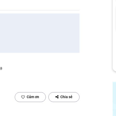
 ạ
Cảm ơn
Chia sẻ