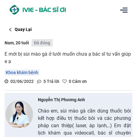
Quay Lại
Nam, 20 tuổi
Đã đóng
E mới bị sùi mào gà ở lưới muốn chưa ạ bác sĩ tư vấn giúp
e ạ
Khoa khám bệnh
02/06/2022
5
Trả lời
0
Cảm ơn
Nguyễn Thị Phương Anh
Chào em, sùi mào gà cần dùng thuốc bôi
kết hợp điều trị thuốc bôi và các phương
pháp can thiệp( laser, áp lạnh,..) Em đặt
lịch khám qua videocall, bác sĩ chuyên