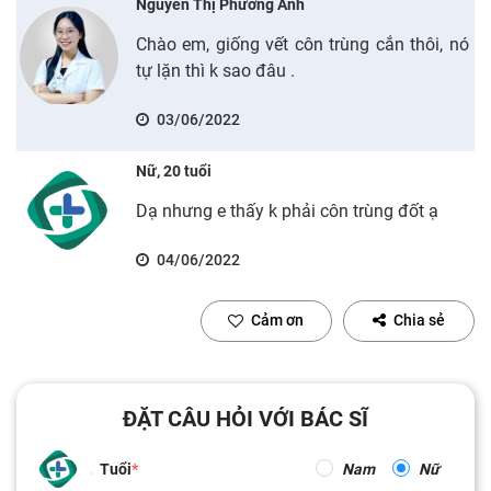
Nguyễn Thị Phương Anh
Chào em, giống vết côn trùng cắn thôi, nó
tự lặn thì k sao đâu .
03/06/2022
Nữ, 20 tuổi
Dạ nhưng e thấy k phải côn trùng đốt ạ
04/06/2022
Cảm ơn
Chia sẻ
ĐẶT CÂU HỎI VỚI BÁC SĨ
Tuổi
Nam
Nữ