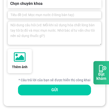
Chọn chuyên khoa
Thêm ảnh
Đặt
khám
* Câu trả lời của bạn sẽ được hiển thị công khai
GỬI