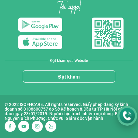
Đặt khám qua Website
Đặt khám
© 2022 ISOFHCARE. All rights reserved. Giấy phép đăng ký kinh
doanh số 0108600757 do Sở Kế hoạch & Đầu tư TP Hà Nội cấp lần
đầu ngày 23/01/2019. Người chịu trách nhiệm nội dung: Bà
Nguyễn Bích Phượng. Chức vụ: Giám đốc vận hành