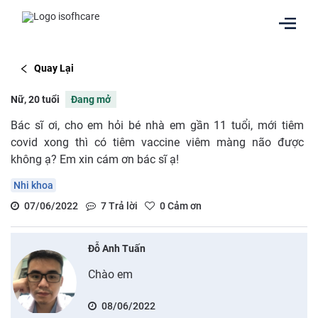
Quay Lại
Nữ, 20 tuổi
Đang mở
Bác sĩ ơi, cho em hỏi bé nhà em gần 11 tuổi, mới tiêm
covid xong thì có tiêm vaccine viêm màng não được
không ạ? Em xin cám ơn bác sĩ ạ!
Nhi khoa
07/06/2022
7
Trả lời
0
Cảm ơn
Đỗ Anh Tuấn
Chào em
08/06/2022