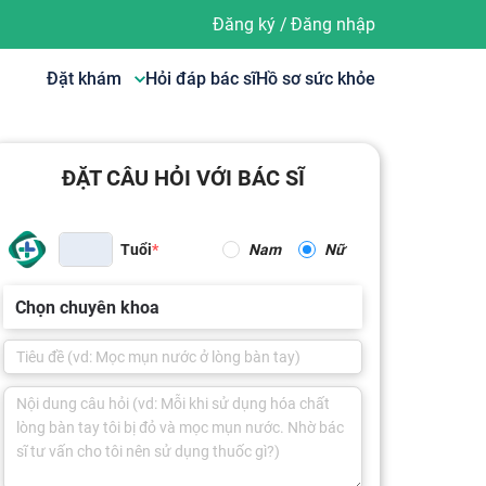
Đăng ký
/
Đăng nhập
Đặt khám
Hỏi đáp bác sĩ
Hồ sơ sức khỏe
ĐẶT CÂU HỎI VỚI BÁC SĨ
Tuổi
Nam
Nữ
Chọn chuyên khoa