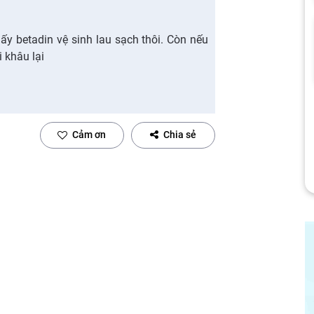
 lấy betadin vệ sinh lau sạch thôi. Còn nếu
i khâu lại
Cảm ơn
Chia sẻ