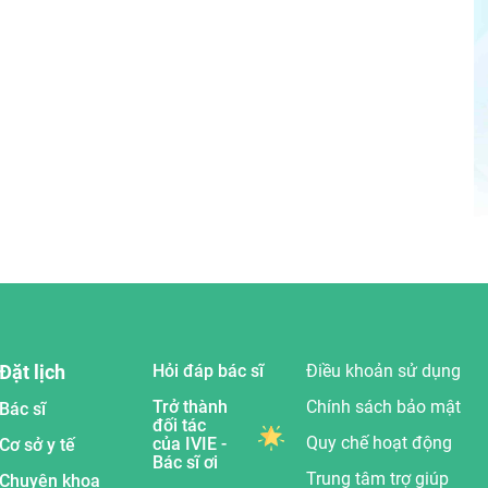
Đặt lịch
Hỏi đáp bác sĩ
Điều khoản sử dụng
Trở thành
Chính sách bảo mật
Bác sĩ
đối tác
Quy chế hoạt động
của IVIE -
Cơ sở y tế
Bác sĩ ơi
Trung tâm trợ giúp
Chuyên khoa