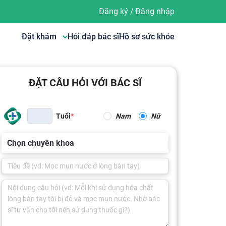
Đăng ký
/
Đăng nhập
Đặt khám
Hỏi đáp bác sĩ
Hồ sơ sức khỏe
ĐẶT CÂU HỎI VỚI BÁC SĨ
Tuổi
Nam
Nữ
Chọn chuyên khoa