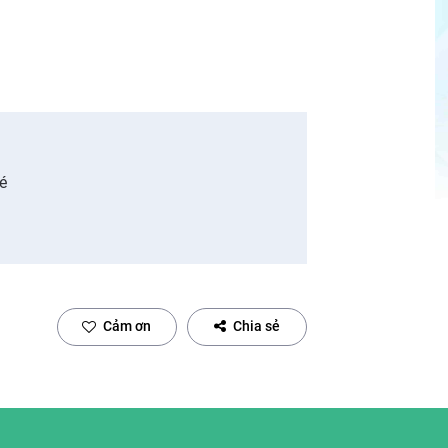
é
Cảm ơn
Chia sẻ