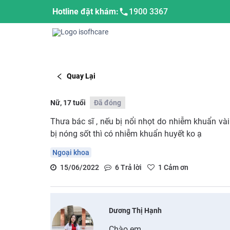
Hotline đặt khám:
1900 3367
Quay Lại
Nữ, 17 tuổi
Đã đóng
Thưa bác sĩ , nếu bị nổi nhọt do nhiễm khuẩn và
bị nóng sốt thì có nhiễm khuẩn huyết ko ạ
Ngoại khoa
15/06/2022
6
Trả lời
1
Cảm ơn
Dương Thị Hạnh
Chào em