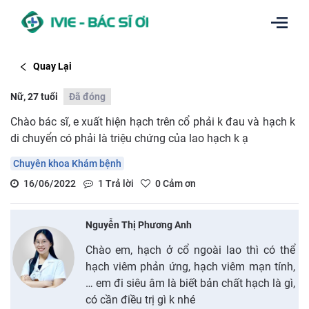
Quay Lại
Nữ, 27 tuổi
Đã đóng
Chào bác sĩ, e xuất hiện hạch trên cổ phải k đau và hạch k
di chuyển có phải là triệu chứng của lao hạch k ạ
Chuyên khoa Khám bệnh
16/06/2022
1
Trả lời
0
Cảm ơn
Nguyễn Thị Phương Anh
Chào em, hạch ở cổ ngoài lao thì có thể
hạch viêm phản ứng, hạch viêm mạn tính,
… em đi siêu âm là biết bản chất hạch là gì,
có cần điều trị gì k nhé