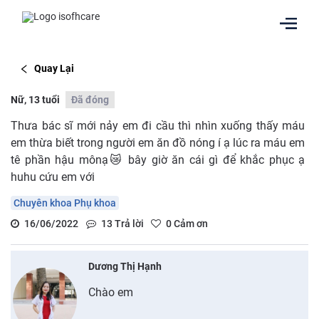
Quay Lại
Nữ, 13 tuổi
Đã đóng
Thưa bác sĩ mới nảy em đi cầu thì nhìn xuống thấy máu
em thừa biết trong người em ăn đồ nóng í ạ lúc ra máu em
tê phần hậu mônạ😿 bây giờ ăn cái gì để khắc phục ạ
huhu cứu em với
Chuyên khoa Phụ khoa
16/06/2022
13
Trả lời
0
Cảm ơn
Dương Thị Hạnh
Chào em