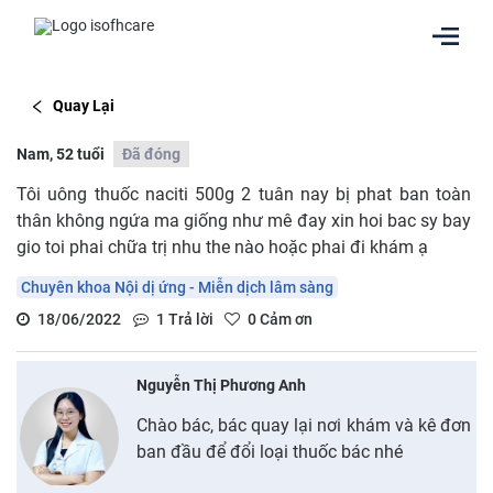
Quay Lại
Nam, 52 tuổi
Đã đóng
Tôi uông thuốc naciti 500g 2 tuân nay bị phat ban toàn
thân không ngứa ma giống như mê đay xin hoi bac sy bay
gio toi phai chữa trị nhu the nào hoặc phai đi khám ạ
Chuyên khoa Nội dị ứng - Miễn dịch lâm sàng
18/06/2022
1
Trả lời
0
Cảm ơn
Nguyễn Thị Phương Anh
Chào bác, bác quay lại nơi khám và kê đơn
ban đầu để đổi loại thuốc bác nhé