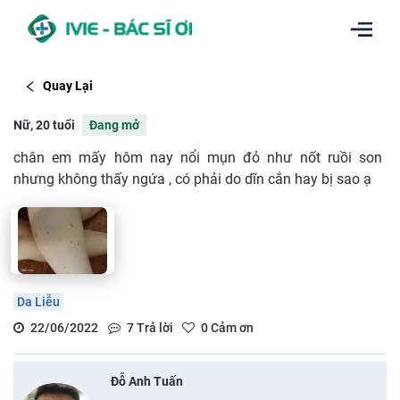
Quay Lại
Nữ, 20 tuổi
Đang mở
chân em mấy hôm nay nổi mụn đỏ như nốt ruồi son
nhưng không thấy ngứa , có phải do dĩn cắn hay bị sao ạ
Da Liễu
22/06/2022
7
Trả lời
0
Cảm ơn
Đỗ Anh Tuấn