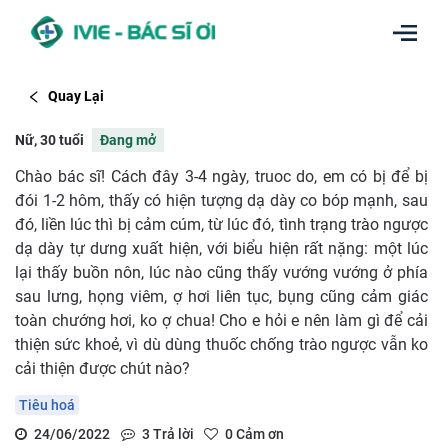
Quay Lại
Nữ, 30 tuổi
Đang mở
Chào bác sĩ! Cách đây 3-4 ngày, truoc do, em có bị để bị
đói 1-2 hôm, thấy có hiện tượng dạ dày co bóp mạnh, sau
đó, liền lúc thì bị cảm cúm, từ lúc đó, tình trạng trào ngược
dạ dày tự dưng xuất hiện, với biểu hiện rất nặng: một lúc
lại thấy buồn nôn, lúc nào cũng thấy vướng vướng ở phía
sau lưng, họng viêm, ợ hơi liên tục, bụng cũng cảm giác
toàn chướng hơi, ko ợ chua! Cho e hỏi e nên làm gì để cải
thiện sức khoẻ, vì dù dùng thuốc chống trào ngược vẫn ko
cải thiện được chút nào?
Tiêu hoá
24/06/2022
3
Trả lời
0
Cảm ơn