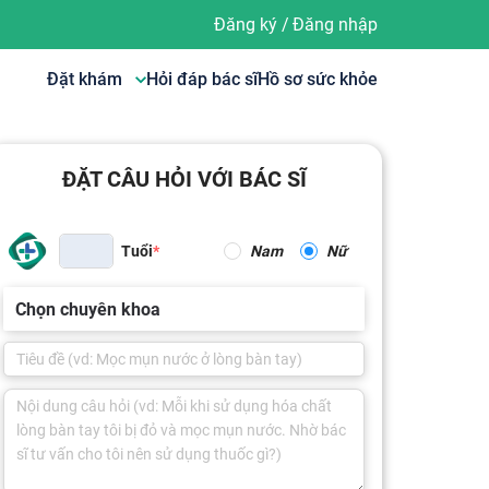
Đăng ký
/
Đăng nhập
Đặt khám
Hỏi đáp bác sĩ
Hồ sơ sức khỏe
ĐẶT CÂU HỎI VỚI BÁC SĨ
Tuổi
Nam
Nữ
Chọn chuyên khoa