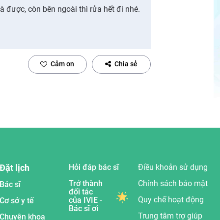
 được, còn bên ngoài thì rửa hết đi nhé.
Cảm ơn
Chia sẻ
Đặt lịch
Hỏi đáp bác sĩ
Điều khoản sử dụng
Trở thành
Chính sách bảo mật
Bác sĩ
đối tác
Quy chế hoạt động
của IVIE -
Cơ sở y tế
Bác sĩ ơi
Trung tâm trợ giúp
Chuyên khoa