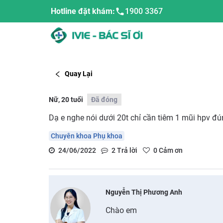
Hotline đặt khám:
1900 3367
Quay Lại
Nữ, 20 tuổi
Đã đóng
Dạ e nghe nói dưới 20t chỉ cần tiêm 1 mũi hpv đú
Chuyên khoa Phụ khoa
24/06/2022
2
Trả lời
0
Cảm ơn
Nguyễn Thị Phương Anh
Chào em