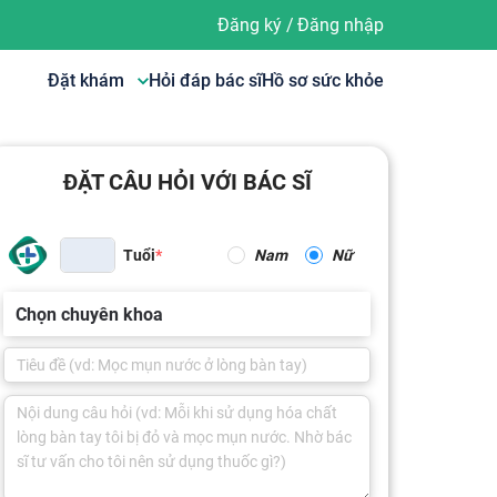
Đăng ký
/
Đăng nhập
Đặt khám
Hỏi đáp bác sĩ
Hồ sơ sức khỏe
ĐẶT CÂU HỎI VỚI BÁC SĨ
Tuổi
Nam
Nữ
Chọn chuyên khoa