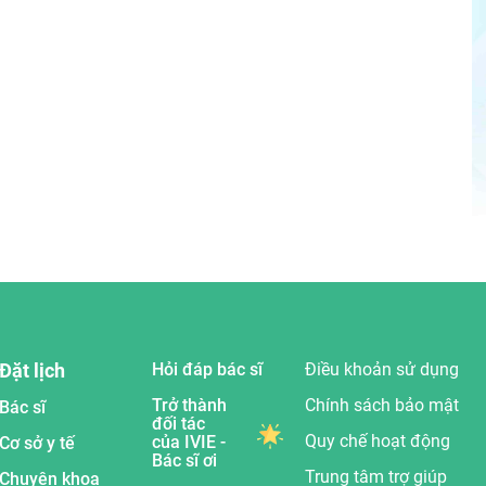
Đặt lịch
Hỏi đáp bác sĩ
Điều khoản sử dụng
Trở thành
Chính sách bảo mật
Bác sĩ
đối tác
Quy chế hoạt động
của IVIE -
Cơ sở y tế
Bác sĩ ơi
Trung tâm trợ giúp
Chuyên khoa