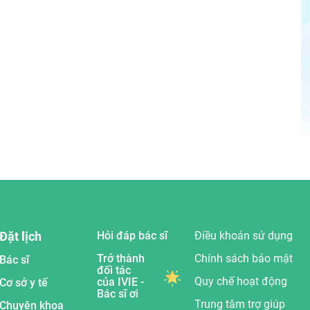
Đặt lịch
Hỏi đáp bác sĩ
Điều khoản sử dụng
Trở thành
Chính sách bảo mật
Bác sĩ
đối tác
Quy chế hoạt động
của IVIE -
Cơ sở y tế
Bác sĩ ơi
Trung tâm trợ giúp
Chuyên khoa