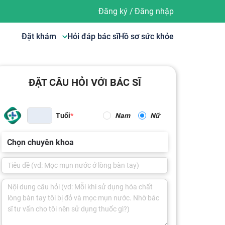
Đăng ký
/
Đăng nhập
Đặt khám
Hỏi đáp bác sĩ
Hồ sơ sức khỏe
ĐẶT CÂU HỎI VỚI BÁC SĨ
Tuổi
Nam
Nữ
Chọn chuyên khoa