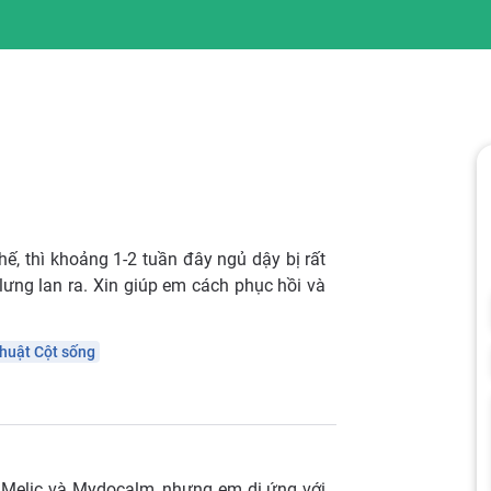
hế, thì khoảng 1-2 tuần đây ngủ dậy bị rất
lưng lan ra. Xin giúp em cách phục hồi và
huật Cột sống
à Melic và Mydocalm, nhưng em dị ứng với