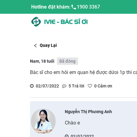
Hotline đặt khám:
1900 3367
Quay Lại
Nam, 18 tuổi
Đã đóng
Bác sĩ cho em hỏi em quan hệ được dứoi 1p thì c
02/07/2022
5
Trả lời
0
Cảm ơn
Nguyễn Thị Phương Anh
Chào e
02/07/2022