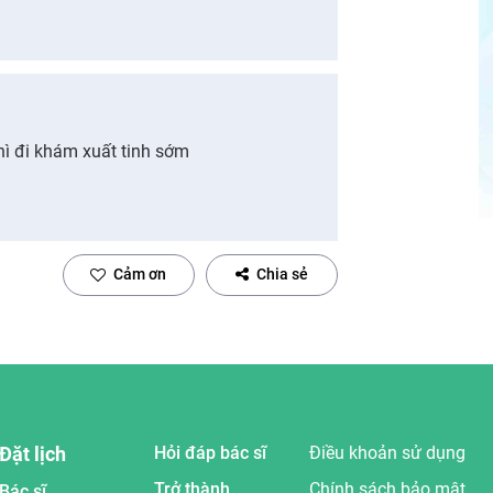
thì đi khám xuất tinh sớm
Cảm ơn
Chia sẻ
Đặt lịch
Hỏi đáp bác sĩ
Điều khoản sử dụng
Trở thành
Chính sách bảo mật
Bác sĩ