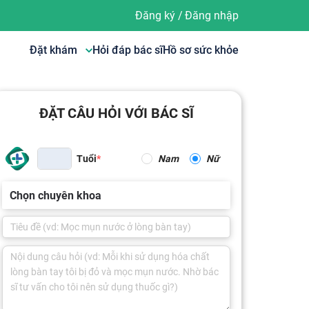
Đăng ký
/
Đăng nhập
Đặt khám
Hỏi đáp bác sĩ
Hồ sơ sức khỏe
ĐẶT CÂU HỎI VỚI BÁC SĨ
Tuổi
Nam
Nữ
Chọn chuyên khoa