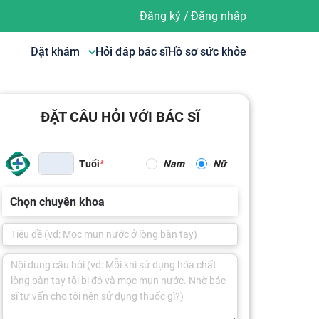
Đăng ký
/
Đăng nhập
Đặt khám
Hỏi đáp bác sĩ
Hồ sơ sức khỏe
ĐẶT CÂU HỎI VỚI BÁC SĨ
Tuổi
Nam
Nữ
Chọn chuyên khoa