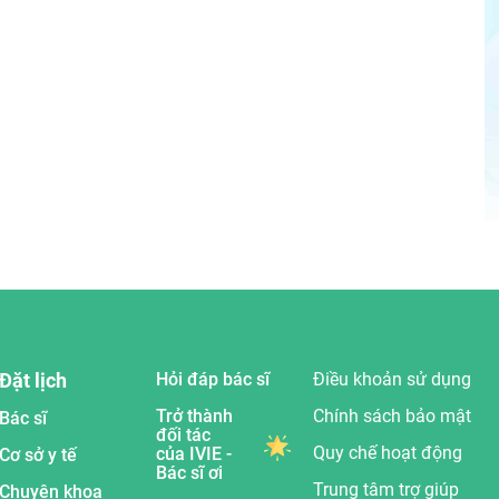
Đặt lịch
Hỏi đáp bác sĩ
Điều khoản sử dụng
Trở thành
Chính sách bảo mật
Bác sĩ
đối tác
Quy chế hoạt động
của IVIE -
Cơ sở y tế
Bác sĩ ơi
Trung tâm trợ giúp
Chuyên khoa