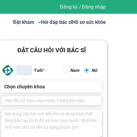
Đăng ký
/
Đăng nhập
Đặt khám
Hỏi đáp bác sĩ
Hồ sơ sức khỏe
ĐẶT CÂU HỎI VỚI BÁC SĨ
Tuổi
Nam
Nữ
Chọn chuyên khoa