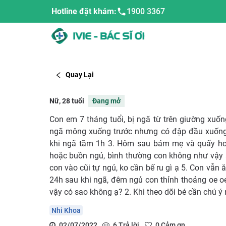
Hotline đặt khám:
1900 3367
Quay Lại
Nữ, 28 tuổi
Đang mở
Con em 7 tháng tuổi, bị ngã từ trên giường xuốn
ngã mông xuống trước nhưng có đập đầu xuống 
khi ngã tầm 1h 3. Hôm sau bám mẹ và quấy hơn
hoặc buồn ngủ, bình thường con không như vậy 
con vào cũi tự ngủ, ko cần bế ru gì ạ 5. Con vẫn
24h sau khi ngã, đêm ngủ con thỉnh thoảng oe oe
vậy có sao không ạ? 2. Khi theo dõi bé cần chú ý
Nhi Khoa
02/07/2022
6
Trả lời
0
Cảm ơn