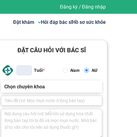
Đăng ký
/
Đăng nhập
Đặt khám
Hỏi đáp bác sĩ
Hồ sơ sức khỏe
ĐẶT CÂU HỎI VỚI BÁC SĨ
Tuổi
Nam
Nữ
Chọn chuyên khoa