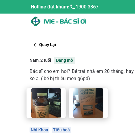
Hotline đặt khám:
1900 3367
Quay Lại
Nam, 2 tuổi
Đang mở
Bác sĩ cho em hoi? Bé trai nhà em 20 tháng, ha
ko ạ. ( bé bị thiếu men g6pd)
Nhi Khoa
Tiêu hoá