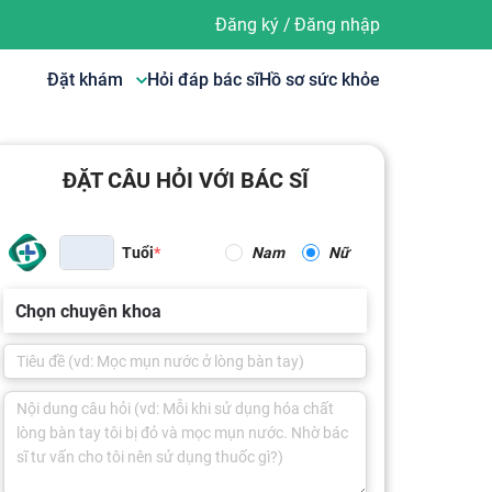
Đăng ký
/
Đăng nhập
Đặt khám
Hỏi đáp bác sĩ
Hồ sơ sức khỏe
ĐẶT CÂU HỎI VỚI BÁC SĨ
Tuổi
Nam
Nữ
Chọn chuyên khoa