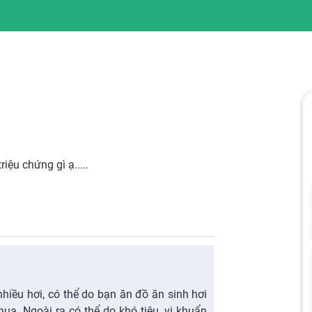
iệu chứng gì ạ.....
 nhiều hơi, có thể do bạn ăn đồ ăn sinh hơi
ua. Ngoài ra có thể do khó tiêu, vi khuẩn