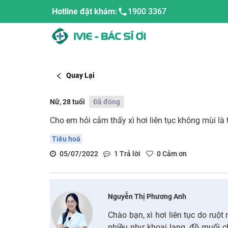
Hotline đặt khám:
1900 3367
Quay Lại
Nữ, 28 tuổi
Đã đóng
Cho em hỏi cảm thấy xì hơi liên tục không mùi là tr
Tiêu hoá
05/07/2022
1
Trả lời
0
Cảm ơn
Nguyễn Thị Phương Anh
Chào bạn, xì hơi liên tục do ruột
nhiều như khoai lang, đồ muối ch