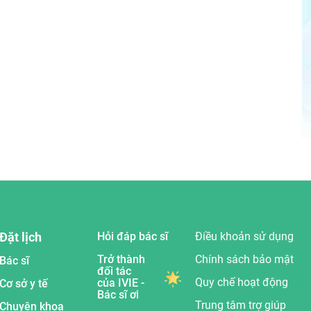
Đặt lịch
Hỏi đáp bác sĩ
Điều khoản sử dụng
Trở thành
Chính sách bảo mật
Bác sĩ
đối tác
Quy chế hoạt động
của IVIE -
Cơ sở y tế
Bác sĩ ơi
Trung tâm trợ giúp
Chuyên khoa