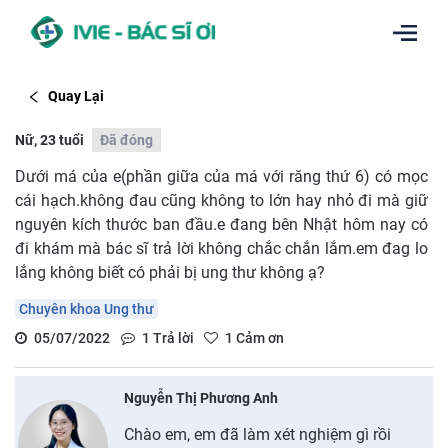
Quay Lại
Nữ, 23 tuổi
Đã đóng
Dưới má của e(phần giữa của má với răng thứ 6) có mọc
cái hạch.không đau cũng không to lớn hay nhỏ đi mà giữ
nguyên kích thước ban đầu.e đang bên Nhật hôm nay có
đi khám mà bác sĩ trả lời không chắc chắn lắm.em đag lo
lắng không biết có phải bị ung thư không ạ?
Chuyên khoa Ung thư
05/07/2022
1
Trả lời
1
Cảm ơn
Nguyễn Thị Phương Anh
Chào em, em đã làm xét nghiệm gì rồi