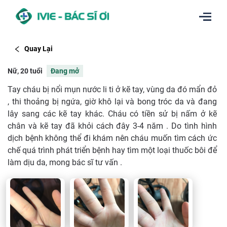
Quay Lại
Nữ, 20 tuổi
Đang mở
Tay cháu bị nổi mụn nước li ti ở kẽ tay, vùng da đó mẩn đỏ
, thi thoảng bị ngứa, giờ khô lại và bong tróc da và đang
lây sang các kẽ tay khác. Cháu có tiền sử bị nấm ở kẽ
chân và kẽ tay đã khỏi cách đây 3-4 năm . Do tình hình
dịch bệnh không thể đi khám nên cháu muốn tìm cách ức
chế quá trình phát triển bệnh hay tìm một loại thuốc bôi để
làm dịu da, mong bác sĩ tư vấn .