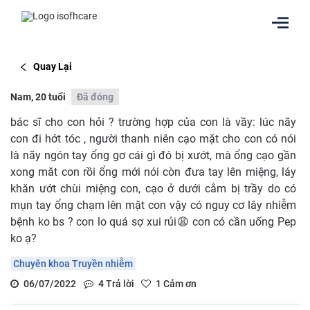
Quay Lại
Nam, 20 tuổi
Đã đóng
bác sĩ cho con hỏi ? trường hợp của con là vầy: lúc nãy
con đi hớt tóc , người thanh niên cạo mặt cho con có nói
là nãy ngón tay ổng gơ cái gì đó bị xướt, mà ổng cạo gần
xong măt con rồi ổng mới nói còn đưa tay lên miệng, láy
khăn ướt chùi miệng con, cạo ở dưới cằm bị trầy do có
mụn tay ổng chạm lên mặt con vậy có nguy cơ lây nhiễm
bệnh ko bs ? con lo quá sợ xui rủi😩 con có cần uống Pep
ko ạ?
Chuyên khoa Truyền nhiễm
06/07/2022
4
Trả lời
1
Cảm ơn