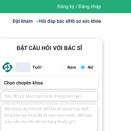
Đăng ký
/
Đăng nhập
Đặt khám
Hỏi đáp bác sĩ
Hồ sơ sức khỏe
ĐẶT CÂU HỎI VỚI BÁC SĨ
Tuổi
Nam
Nữ
Chọn chuyên khoa