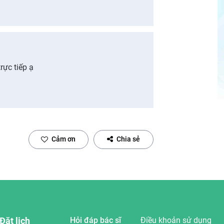
rực tiếp ạ
Cảm ơn
Chia sẻ
Đặt lịch
Hỏi đáp bác sĩ
Điều khoản sử dụng