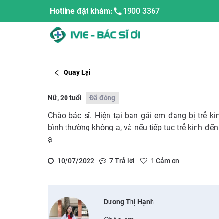
Hotline đặt khám:
1900 3367
Quay Lại
Nữ, 20 tuổi
Đã đóng
Chào bác sĩ. Hiện tại bạn gái em đang bị trễ ki
bình thường không ạ, và nếu tiếp tục trễ kinh đế
ạ
10/07/2022
7
Trả lời
1
Cảm ơn
Dương Thị Hạnh