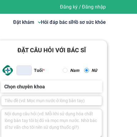
Đăng ký
/
Đăng nhập
Đặt khám
Hỏi đáp bác sĩ
Hồ sơ sức khỏe
ĐẶT CÂU HỎI VỚI BÁC SĨ
Tuổi
Nam
Nữ
Chọn chuyên khoa