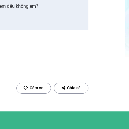
i em đều không em?
Cảm ơn
Chia sẻ