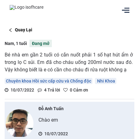
Quay Lại
Nam, 1 tuổi
Đang mở
Bé nhà em gần 2 tuối có cắn nuốt phải 1 số hạt hút ẩm ở
trong lọ C sủi. Em đã cho cháu uống 200ml nước sau đó.
Vậy không biết là e có cần cho cháu đi rửa ruột không ạ
Chuyên khoa Hồi sức cấp cứu và Chống độc
Nhi Khoa
10/07/2022
4
Trả lời
0
Cảm ơn
Đỗ Anh Tuấn
Chào em
10/07/2022