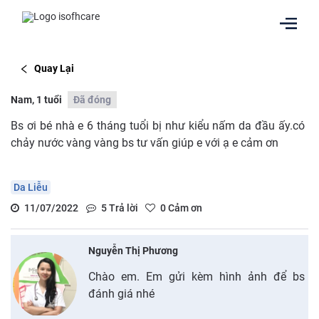
Quay Lại
Nam, 1 tuổi
Đã đóng
Bs ơi bé nhà e 6 tháng tuổi bị như kiểu nấm da đầu ấy.có
chảy nước vàng vàng bs tư vấn giúp e với ạ e cảm ơn
Da Liễu
11/07/2022
5
Trả lời
0
Cảm ơn
Nguyễn Thị Phương
Chào em. Em gửi kèm hình ảnh để bs
đánh giá nhé