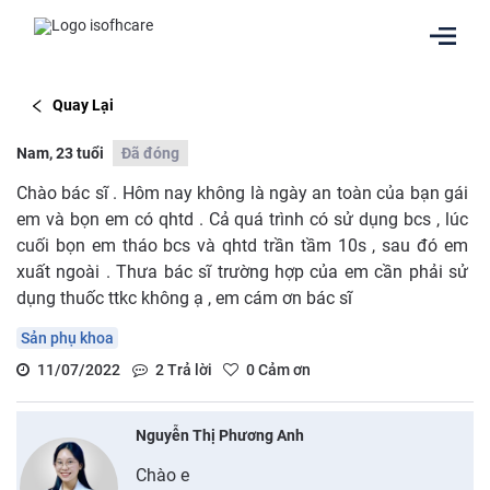
Quay Lại
Nam, 23 tuổi
Đã đóng
Chào bác sĩ . Hôm nay không là ngày an toàn của bạn gái
em và bọn em có qhtd . Cả quá trình có sử dụng bcs , lúc
cuối bọn em tháo bcs và qhtd trần tầm 10s , sau đó em
xuất ngoài . Thưa bác sĩ trường hợp của em cần phải sử
dụng thuốc ttkc không ạ , em cám ơn bác sĩ
Sản phụ khoa
11/07/2022
2
Trả lời
0
Cảm ơn
Nguyễn Thị Phương Anh
Chào e