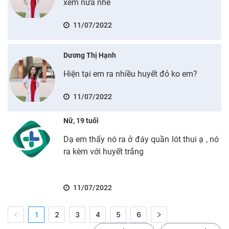
xem nữa nhé
11/07/2022
Dương Thị Hạnh
Hiện tại em ra nhiều huyết đỏ ko em?
11/07/2022
Nữ, 19 tuổi
Dạ em thấy nó ra ở đáy quần lót thui ạ , nó
ra kèm với huyết trắng
11/07/2022
1
2
3
4
5
6