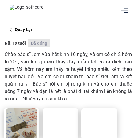
Quay Lại
Nữ, 19 tuổi
Đã đóng
Chào bác sĩ , em vừa hết kinh 10 ngày, và em có qh 2 hôm
trước , sau khi qh em tháy đáy quần lót có ra dịch nâu
sậm. Và hôm nay em thấy ra huyết trắng nhiều kèm theo
huyết nâu đỏ . Và em có đi khám thì bác sĩ siêu âm ra kết
quả như v . Bác sĩ nói em bị rong kinh và cho em thuốc
uống 7 ngày và dặn là hết là phải đi tái khám liền không là
ra nữa . Như vậy có sao kh ạ