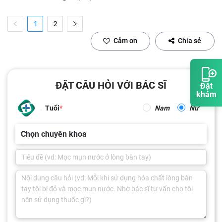
1
2
Cảm ơn
Chia sẻ
ĐẶT CÂU HỎI VỚI BÁC SĨ
Đặt
khám
Tuổi
Nam
Nữ
Chọn chuyên khoa