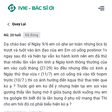
Quay Lại
Nữ, 20 tuổi
Đã đóng
Dạ chào bac sĩ Ngày 9/6 em có qhe an toàn nhưng bcs bị
trượt và tuột vào âm đạo của em Em có uống postinor 1v
ngay sau đó và hiện tại vẫn ko hành kinh nên em đã thử
thai nhiều lần vẫn âm tính ạ Ngày kinh thông thường của
em vào cuối tháng (27-29) ko đều nhưng đều có kinh ạ
Ngày thử thai vừa r (11/7) em có uống trà vào tối hopm
trước (10/7 ) thì có ảnh hưởng đến kqua thử thai trên que
ko ạ ? Trước giờ em ko để ý nhưng hiện tại em soi vào
gương thấy lằn bụng mờ ở giữa bụng dưới xuống mu em
tra goôgle thì biết đó là lằn bụng ở phụ nữ mang thai Thì
cho em hỏi đó có phải biểu hiện ko ạ ?