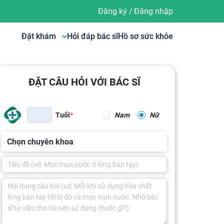
Đăng ký
/
Đăng nhập
Đặt khám
Hỏi đáp bác sĩ
Hồ sơ sức khỏe
ĐẶT CÂU HỎI VỚI BÁC SĨ
Tuổi
Nam
Nữ
Chọn chuyên khoa