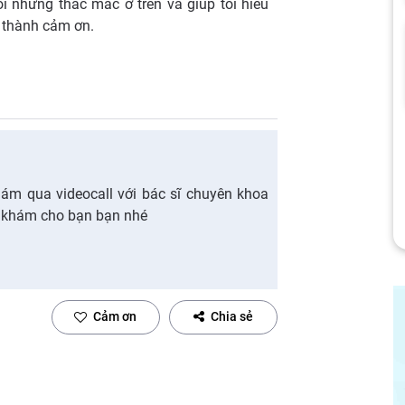
ôi những thắc mắc ở trên và giúp tôi hiểu
ân thành cảm ơn.
hám qua videocall với bác sĩ chuyên khoa
ăm khám cho bạn bạn nhé
Cảm ơn
Chia sẻ