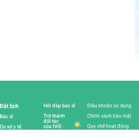
Đặt lịch
Hỏi đáp bác sĩ
Điều khoản sử dụng
Trở thành
Chính sách bảo mật
Bác sĩ
đối tác
Quy chế hoạt động
của IVIE -
Cơ sở y tế
Bác sĩ ơi
Trung tâm trợ giúp
Chuyên khoa