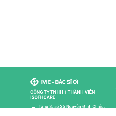
CÔNG TY TNHH 1 THÀNH VIÊN
ISOFHCARE
Tầng 3, số 35 Nguyễn Đình Chiểu,
Lê Đại Hành, Hai Bà Trưng, Hà Nội