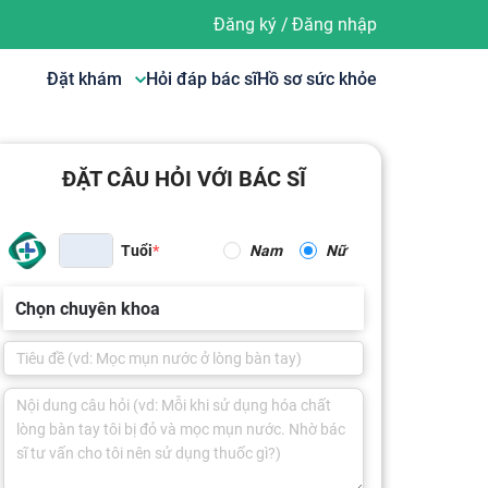
Đăng ký
/
Đăng nhập
Đặt khám
Hỏi đáp bác sĩ
Hồ sơ sức khỏe
ĐẶT CÂU HỎI VỚI BÁC SĨ
Tuổi
Nam
Nữ
Chọn chuyên khoa