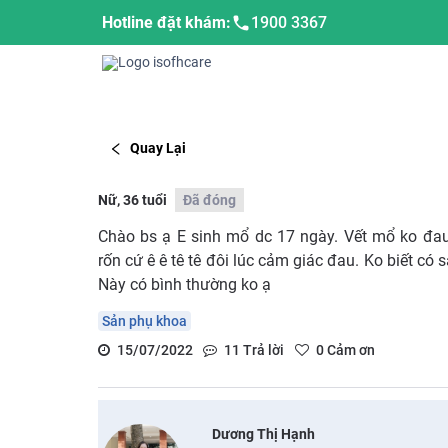
Hotline đặt khám:
1900 3367
Quay Lại
Nữ, 36 tuổi
Đã đóng
Chào bs ạ E sinh mổ dc 17 ngày. Vết mổ ko đa
rốn cứ ê ê tê tê đôi lúc cảm giác đau. Ko biết có
Này có bình thường ko ạ
Sản phụ khoa
15/07/2022
11
Trả lời
0
Cảm ơn
Dương Thị Hạnh