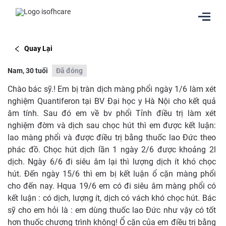
Quay Lại
Nam, 30 tuổi
Đã đóng
Chào bác sỹ.! Em bị tràn dịch màng phổi ngày 1/6 làm xét
nghiệm Quantiferon tại BV Đại học y Hà Nội cho kết quả
âm tính. Sau đó em về bv phổi Tỉnh điều trị làm xét
nghiệm đờm và dịch sau chọc hút thì em được kết luận:
lao màng phổi và được điều trị bằng thuốc lao Đức theo
phác đồ. Chọc hút dịch lần 1 ngày 2/6 được khoảng 2l
dịch. Ngày 6/6 đi siêu âm lại thì lượng dịch ít khó chọc
hút. Đến ngày 15/6 thì em bị kết luận ổ cặn màng phổi
cho đến nay. Hqua 19/6 em có đi siêu âm màng phổi có
kết luận : có dịch, lượng ít, dịch có vách khó chọc hút. Bác
sỹ cho em hỏi là : em dùng thuốc lao Đức như vậy có tốt
hơn thuốc chương trình không! Ổ cặn của em điều trị bằng