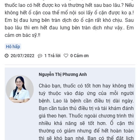
thuốc lao có hết được ko và thường hết sau bao lâu.? Nếu
không hết ổ cặn coa thể mổ nội soi lấy ổ cặn được ko ạ.!
Em bị đau lưng bên tràn dịch do ổ cặn rất khó chịu. Sau
bao lâu thì em hết đau lưng bên tràn dịch như vậy.. Em
cảm ơn bác sỹ.!!
Hô hấp
20/07/2022
1
Trả lời
0
Cảm ơn
Nguyễn Thị Phương Anh
Chào bạn, thuốc có tốt hơn hay không thì
tuỳ thuộc vào đáp ứng của mỗi người
bệnh. Lao là bệnh cần điều trị dài ngày.
Bạn cần tuân thủ điều trị và tái khám đánh
giá theo hẹn. Thuốc ngoài chương trình thì
nhiều khả năng sẽ tốt hơn. Ổ cặn thì
thường có giảm nhưng để hết hoàn toàn
thì sẽ khó bạn nhé. Bạn có thể đặt lịch